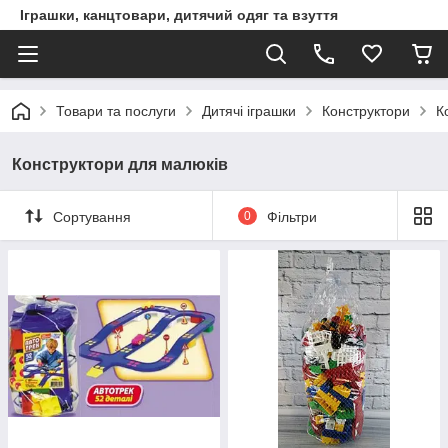
Іграшки, канцтовари, дитячий одяг та взуття
Товари та послуги
Дитячі іграшки
Конструктори
К
Конструктори для малюків
Сортування
0
Фільтри