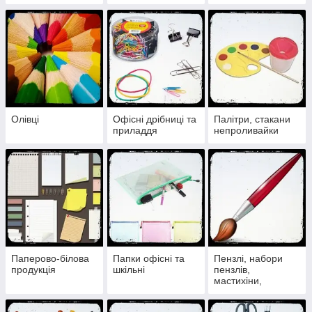
Олівці
Офісні дрібниці та
Палітри, стакани
приладдя
непроливайки
Паперово-білова
Папки офісні та
Пензлі, набори
продукція
шкільні
пензлів,
мастихіни,
підставки для
пензлів, спонжі