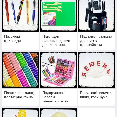
Письмові
Підкладки
Підставки, стакани
приладдя
настільні, дошки
для ручок,
для ліплення,
органайзери
стеки
настільні
Пластилін, глина,
Подарункові
Рахункові палички,
полімерна глина
набори
віяла, каси букв
канцелярського
приладдя