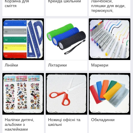
Корзина для
Крейда шкільний
Ланчбокси,
сміття
пляшки для води,
термокухлі,
термосклянки.
Лінійки
Ліхтарики
Маркери
Наліпки дитячі,
Ножиці офісні та
Обкладинки
альбоми з
шкільні
наклейками