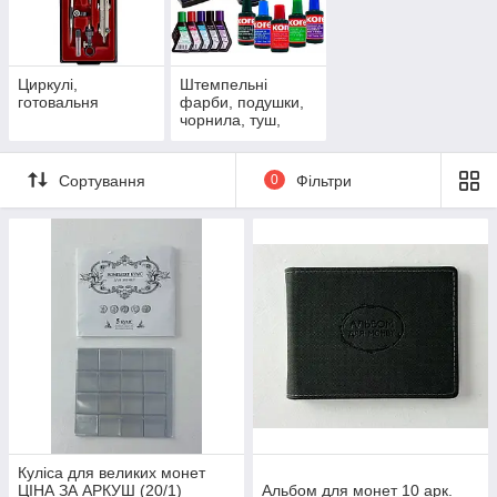
Циркулі,
Штемпельні
готовальня
фарби, подушки,
чорнила, туш,
мининумератор
Сортування
0
Фільтри
Куліса для великих монет
ЦІНА ЗА АРКУШ (20/1)
Альбом для монет 10 арк.