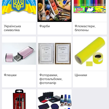
Українська
Фарби
Фломастери,
символіка
блопены
Флешки
Фоторамки,
Цінники
фотоальбоми,
фотопапір