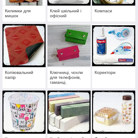
Килимки для
Клей шкільний і
Компаси
мишок
офісний
Копіювальний
Ключниці, чохли
Коректори
папір
для телефонів,
гаманці,
монетниці, чохли
для окулярів