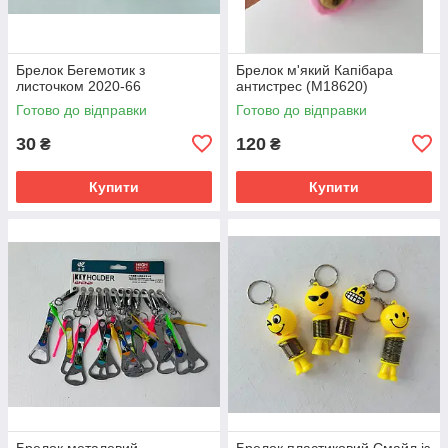
Брелок Бегемотик з
Брелок м'який Капібара
листочком 2020-66
антистрес (М18620)
Готово до відправки
Готово до відправки
30
120
₴
₴
Купити
Купити
Брелок металевий
Брелок пластиковий Смайл із