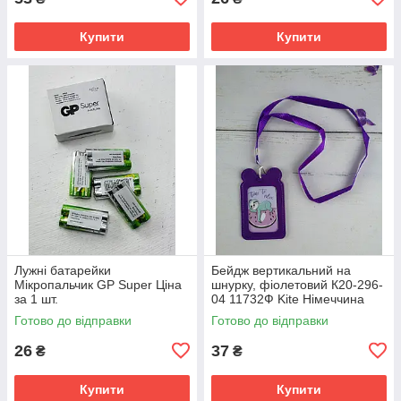
Купити
Купити
Лужні батарейки
Бейдж вертикальний на
Мікропальчик GP Super Ціна
шнурку, фіолетовий К20-296-
за 1 шт.
04 11732Ф Kite Німеччина
Готово до відправки
Готово до відправки
26
37
₴
₴
Купити
Купити