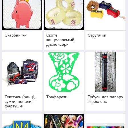
Скарбнички
Скотч
Стругачки
канцелярський,
диспенсери
Текстиль (ранці,
Трафарети
Тубуси для паперу
сумки, пенали,
і креслень
фартушки,
ключниці, чохли
для телефонів)