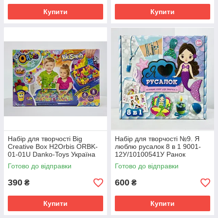
Купити
Купити
Набір для творчості Big
Набір для творчості №9. Я
Creative Box H2Orbis ORBK-
люблю русалок 8 в 1 9001-
01-01U Danko-Toys Україна
12У/10100541У Ранок
Україна
Готово до відправки
Готово до відправки
390
600
₴
₴
Купити
Купити