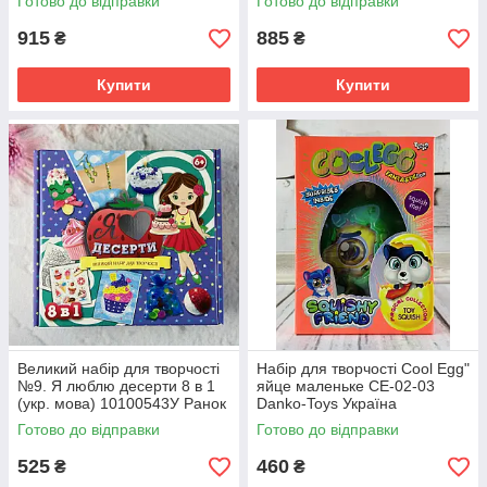
Готово до відправки
Готово до відправки
915
885
₴
₴
Купити
Купити
Великий набір для творчості
Набір для творчості Cool Egg"
№9. Я люблю десерти 8 в 1
яйце маленьке СЕ-02-03
(укр. мова) 10100543У Ранок
Danko-Toys Україна
Україна
Готово до відправки
Готово до відправки
525
460
₴
₴