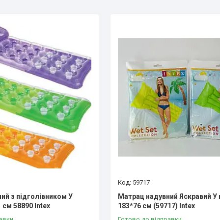
59717
ий з підголівником У
Матрац надувний Яскравий У 
 см 58890 Intex
183*76 см (59717) Intex
авки
Готово до відправки