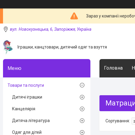
Зараз у компанії неробо
вул. Новокузнецька, 6, Запоріжжя, Україна
Іграшки, канцтовари, дитячий одяг та взуття
Головна
Н
Товари та послуги
Дитячі іграшки
Матраци 
Канцелярія
Дитяча література
Одяг для дітей