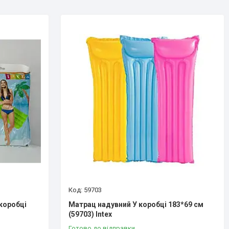
59703
коробці
Матрац надувний У коробці 183*69 см
(59703) Intex
Готово до відправки