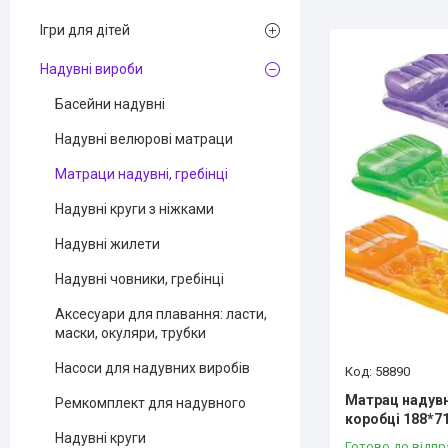
Ігри для дітей
Надувні вироби
Басейни надувні
Надувні велюрові матраци
Матраци надувні, гребінці
Надувні круги з ніжками
Надувні жилети
Надувні човники, гребінці
Аксесуари для плавання: ласти,
маски, окуляри, трубки
Насоси для надувних виробів
58890
Матрац надувн
Ремкомплект для надувного
коробці 188*71
Надувні круги
Готово до відпр