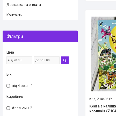
Доставка та оплата
Контакти
Фільтри
Ціна
Вік
від 4 років
1
Виробник
Z104021У
Книга з наліп
Апельсин
2
кроликів (Z10