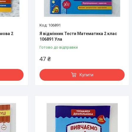
106891
 мова 2
Я відмінник Тести Математика 2 клас
106891 Ула
Готово до відправки
47 ₴
Купити