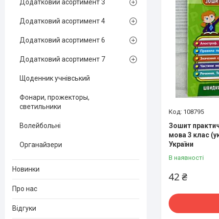
Додатковий асортимент 3
Додатковий асортимент 4
Додатковий асортимент 6
Додатковий асортимент 7
Щоденник учнівський
Фонари, прожекторы,
светильники
108795
Зошит практич
Волейбольні
мова 3 клас (у
України
Органайзери
В наявності
Новинки
42 ₴
Про нас
Відгуки