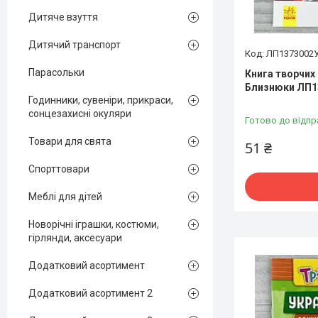
Дитяче взуття
Дитячий транспорт
ЛП1373002
Парасольки
Книга творчих 
Близнюки ЛП13
Годинники, сувеніри, прикраси,
сонцезахисні окуляри
Готово до відпр
Товари для свята
51 ₴
Спорттовари
Меблі для дітей
Новорічні іграшки, костюми,
гірлянди, аксесуари
Додатковий асортимент
Додатковий асортимент 2