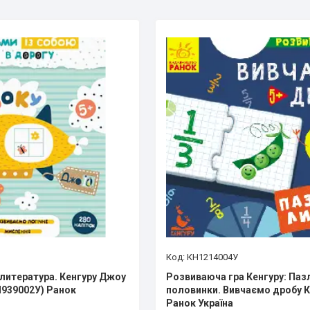
КН1214004У
итература. Кенгуру Джоу
Розвиваюча гра Кенгуру: Паз
Н939002У) Ранок
половинки. Вивчаємо дробу 
Ранок Україна