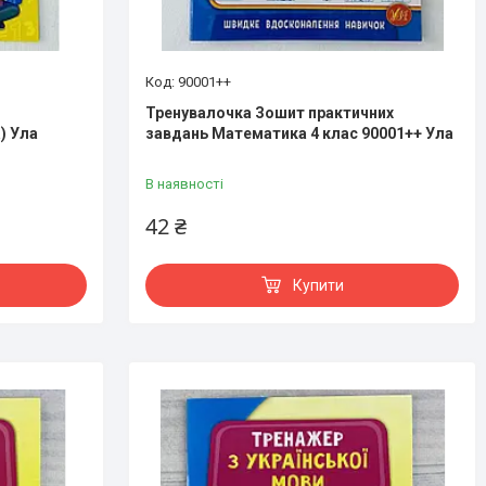
90001++
Тренувалочка Зошит практичних
) Ула
завдань Математика 4 клас 90001++ Ула
В наявності
42 ₴
Купити