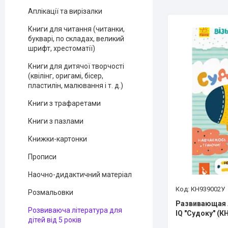
Аплікації та вирізалки
Книги для читання (читанки,
букварі, по складах, великий
шрифт, хрестоматії)
Книги для дитячої творчості
(квілінг, оригамі, бісер,
пластилін, малювання і т. д.)
Книги з трафаретами
Книги з пазлами
Книжки-картонки
Прописи
Наочно-дидактичний матеріал
КН939002У
Розмальовки
Развивающая л
Розвиваюча література для
IQ "Судоку" (К
дітей від 5 років