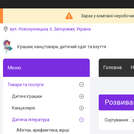
Зараз у компанії неробочи
вул. Новокузнецька, 6, Запоріжжя, Україна
Іграшки, канцтовари, дитячий одяг та взуття
Головна
Н
Товари та послуги
Дитячі іграшки
Розвиваю
Канцелярія
Дитяча література
Абетки, арифметика, вірші