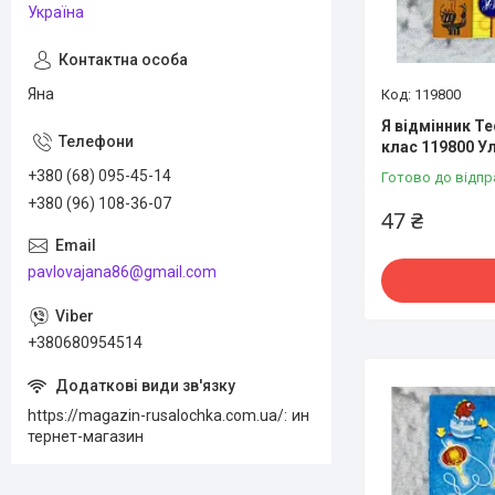
Україна
Яна
119800
Я відмінник Те
клас 119800 Ул
+380 (68) 095-45-14
Готово до відпр
+380 (96) 108-36-07
47 ₴
pavlovajana86@gmail.com
+380680954514
https://magazin-rusalochka.com.ua/
ин
тернет-магазин