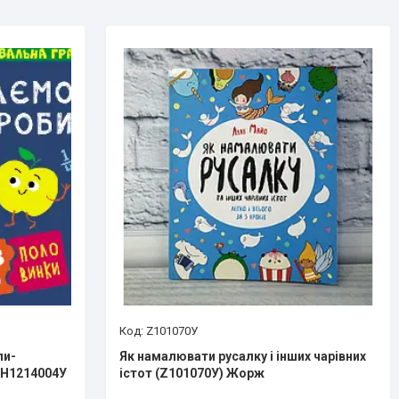
Z101070У
ли-
Як намалювати русалку і інших чарівних
КН1214004У
істот (Z101070У) Жорж