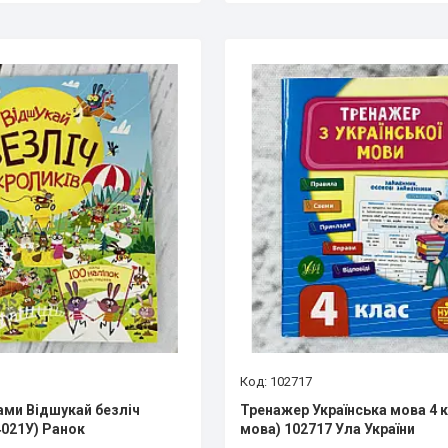
102717
ками Відшукай безліч
Тренажер Українська мова 4 к
4021У) Ранок
мова) 102717 Ула України