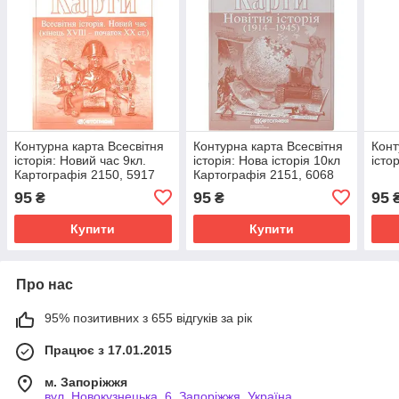
Контурна карта Всесвітня
Контурна карта Всесвітня
Конт
історія: Новий час 9кл.
історія: Нова історія 10кл
істо
Картографія 2150, 5917
Картографія 2151, 6068
95
95
95
₴
₴
Купити
Купити
Про нас
95% позитивних з 655 відгуків за рік
Працює з 17.01.2015
м. Запоріжжя
вул. Новокузнецька, 6, Запоріжжя, Україна