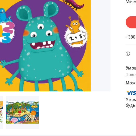
Міні
+380
пов
У ко
будь