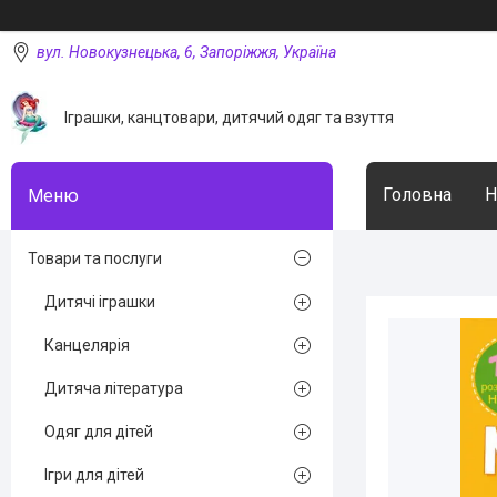
вул. Новокузнецька, 6, Запоріжжя, Україна
Іграшки, канцтовари, дитячий одяг та взуття
Головна
Н
Товари та послуги
Дитячі іграшки
Канцелярія
Дитяча література
Одяг для дітей
Ігри для дітей