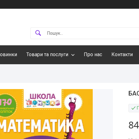
овинки
Товари та послуги
Про нас
Контакти
БАО
84