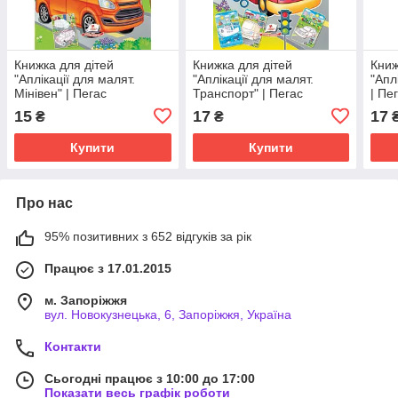
Книжка для дітей
Книжка для дітей
Книж
"Аплікації для малят.
"Аплікації для малят.
"Апл
Мінівен" | Пегас
Транспорт" | Пегас
| Пе
15
17
17
₴
₴
Купити
Купити
Про нас
95% позитивних з 652 відгуків за рік
Працює з 17.01.2015
м. Запоріжжя
вул. Новокузнецька, 6, Запоріжжя, Україна
Контакти
Сьогодні працює з 10:00 до 17:00
Показати весь графік роботи