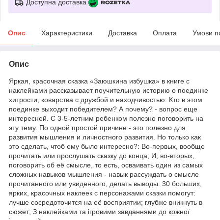
Доступна доставка
Опис
Характеристики
Доставка
Оплата
Умови п
Опис
Яркая, красочная сказка «Заюшкина избушка» в книге с
наклейками рассказывает поучительную историю о поединке
хитрости, коварства с дружбой и находчивостью. Кто в этом
поединке выходит победителем? А почему? - вопрос еще
интересней. С 3-5-летним ребенком полезно поговорить на
эту тему. По одной простой причине - это полезно для
развития мышления и личностного развития. Но только как
это сделать, чтоб ему было интересно?: Во-первых, вообще
прочитать или прослушать сказку до конца; И, во-вторых,
поговорить об её смысле, то есть, осваивать один из самых
сложных навыков мышления - навык рассуждать о смысле
прочитанного или увиденного, делать выводы. 30 больших,
ярких, красочных наклеек с персонажами сказки помогут:
лучше сосредоточится на её восприятии; глубже вникнуть в
сюжет; З наклейками та ігровими завданнями до кожної