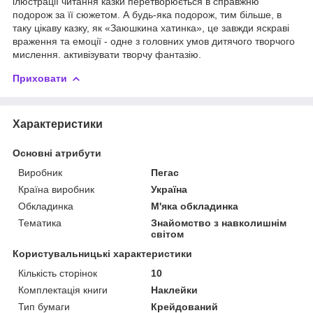
ілюстрації читання казки перетворюється в справжню
подорож за її сюжетом. А будь-яка подорож, тим більше, в
таку цікаву казку, як «Заюшкина хатинка», це завжди яскраві
враження та емоції - одне з головних умов дитячого творчого
мислення. активізувати творчу фантазію.
Приховати
Характеристики
Основні атрибути
Виробник
Пегас
Країна виробник
Україна
Обкладинка
М'яка обкладинка
Тематика
Знайомство з навколишнім
світом
Користувальницькі характеристики
Кількість сторінок
10
Комплектація книги
Наклейки
Тип бумаги
Крейдований