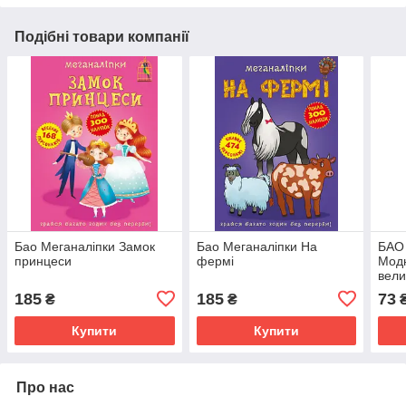
Подібні товари компанії
Бао Меганаліпки Замок
Бао Меганаліпки На
БАО 
принцеси
фермі
Модн
вели
185
185
73
₴
₴
Купити
Купити
Про нас