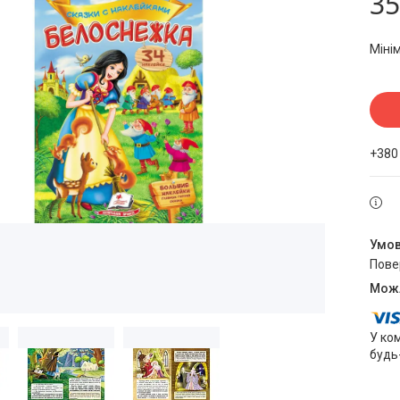
35
Міні
+380
пов
У ко
будь