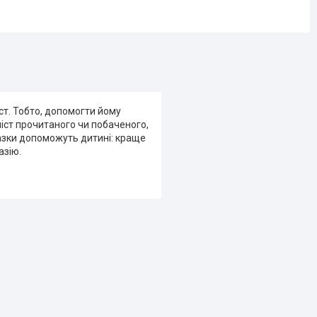
іст. Тобто, допомогти йому
іст прочитаного чи побаченого,
 казки допоможуть дитині: краще
азію.