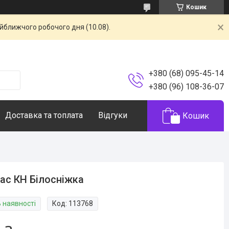
Кошик
айближчого робочого дня (10.08).
+380 (68) 095-45-14
+380 (96) 108-36-07
Доставка та топлата
Відгуки
Кошик
ас КН Білосніжка
В наявності
Код:
113768