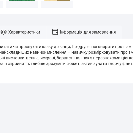
Характеристики
Інформація для замовлення
итати чи прослухати казку до кінця; По-друге, поговорити про її зм
 найскладніших навичок мислення — навичку розмірковувати про зм
ні висновки. великі, яскраві, барвисті наліпок з персонажами цієї
а її сприйнятті; глибше зрозуміти сюжет; активізувати творчу фант