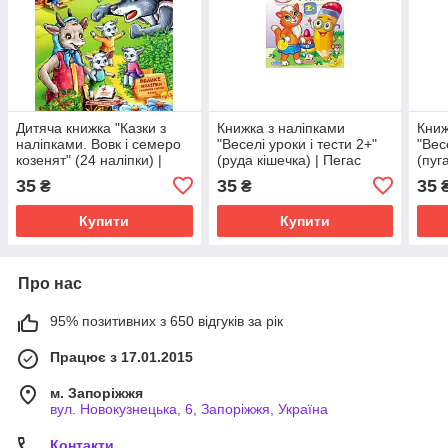
Дитяча книжка "Казки з
Книжка з наліпками
Книж
наліпками. Вовк і семеро
"Веселі уроки і тести 2+"
"Вес
козенят" (24 наліпки) |
(руда кішечка) | Пегас
(пуг
Пегас
35
35
35
₴
₴
Купити
Купити
Про нас
95% позитивних з 650 відгуків за рік
Працює з 17.01.2015
м. Запоріжжя
вул. Новокузнецька, 6, Запоріжжя, Україна
Контакти