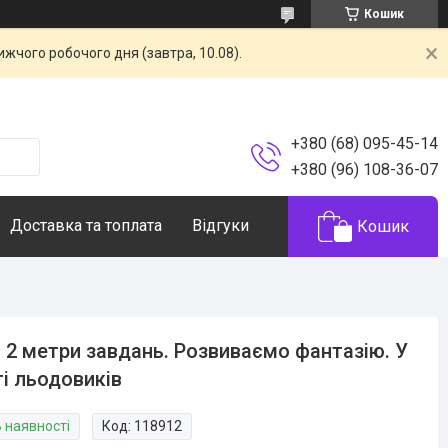
Кошик
жчого робочого дня (завтра, 10.08).
+380 (68) 095-45-14
+380 (96) 108-36-07
Доставка та топлата
Відгуки
Кошик
 2 метри завдань. Розвиваємо фантазію. У
ті льодовиків
В наявності
Код:
118912