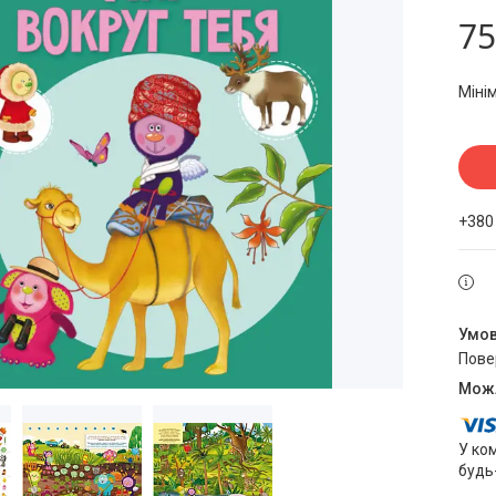
75
Міні
+380
пов
У ко
будь