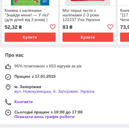
Книжка з наліпками
Мої перші тести з
Книж
"Знайди мене! — У лісі"
наліпками 2-3 роки
"117
(для дітей від 3 років) |
122237 Ула Україна
Чита
УЛА
слов
52,32
83
73,
₴
₴
Купити
Купити
Про нас
95% позитивних з 653 відгуків за рік
Працює з 17.01.2015
м. Запоріжжя
вул. Новокузнецька, 6, Запоріжжя, Україна
Контакти
Сьогодні працює з 10:00 до 17:00
Показати весь графік роботи