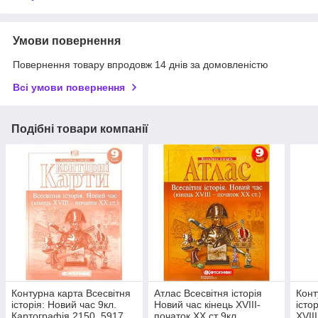
Умови повернення
Повернення товару впродовж 14 днів за домовленістю
Всі умови повернення
Подібні товари компанії
Контурна карта Всесвітня
Атлас Всесвітня історія
Конт
історія: Новий час 9кл.
Новий час кінець XVIIІ-
істо
Картографія 2150, 5917
початок XX ст 9кл.
XVIII