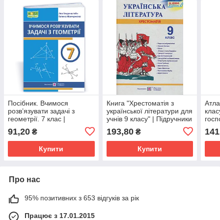
Посібник. Вчимося
Книга "Хрестоматія з
Атла
розв’язувати задачі з
української літератури для
клас
геометрії. 7 клас |
учнів 9 класу" | Підручники
госп
Пірдручники і посібники
і посібники (НУШ)
91,20
193,80
141
₴
₴
Купити
Купити
Про нас
95% позитивних з 653 відгуків за рік
Працює з 17.01.2015