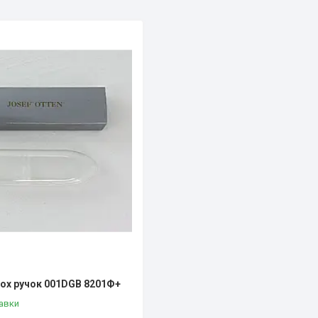
ох ручок 001DGB 8201Ф+
авки