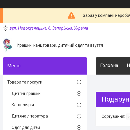
Зараз у компанії неробо
вул. Новокузнецька, 6, Запоріжжя, Україна
Іграшки, канцтовари, дитячий одяг та взуття
Головна
Н
Товари та послуги
Дитячі іграшки
Подарун
Канцелярія
Дитяча література
Одяг для дітей