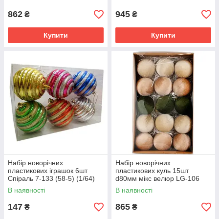
862
945
₴
₴
Купити
Купити
Набір новорічних
Набір новорічних
пластикових іграшок 6шт
пластикових куль 15шт
Спіраль 7-133 (58-5) (1/64)
d80мм мікс велюр LG-106
Без бренду
В наявності
В наявності
147
865
₴
₴