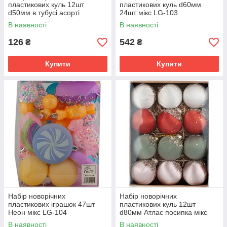
пластикових куль 12шт
пластикових куль d60мм
d50мм в тубусі асорті
24шт мікс LG-103
В наявності
В наявності
126
542
₴
₴
Купити
Купити
Набір новорічних
Набір новорічних
пластикових іграшок 47шт
пластикових куль 12шт
Неон мікс LG-104
d80мм Атлас посипка мікс
LG-105
В наявності
В наявності