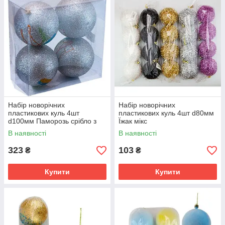
Набір новорічних
Набір новорічних
пластикових куль 4шт
пластикових куль 4шт d80мм
d100мм Паморозь срібло з
Їжак мікс
гербом
В наявності
В наявності
323
103
₴
₴
Купити
Купити