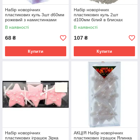
Набір новорічних
Набір новорічних
пластикових куль 3шт d60мм
пластикових куль 2шт
рожевий з намистинками
d100мм білий в блисках
92770-PN (240) ПІОНЕР
92728-PN (96) ПІОНЕR
В наявності
В наявності
68
107
₴
₴
Купити
Купити
Набір новорічних
АКЦIЯ Набір новорічних
пластикових іграшок Зірка
пластикових іграшок Ялинка