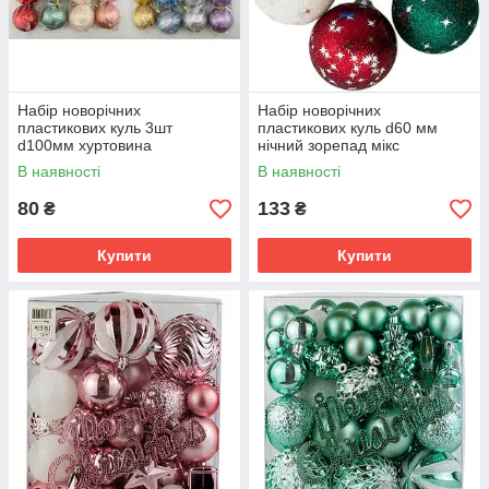
Набір новорічних
Набір новорічних
пластикових куль 3шт
пластикових куль d60 мм
d100мм хуртовина
нічний зорепад мікс
В наявності
В наявності
80
133
₴
₴
Купити
Купити