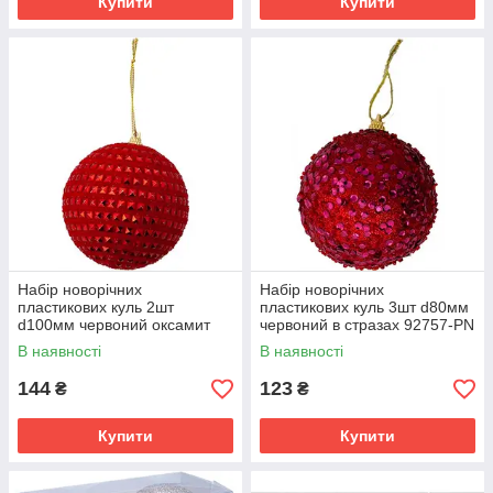
Купити
Купити
Набір новорічних
Набір новорічних
пластикових куль 2шт
пластикових куль 3шт d80мм
d100мм червоний оксамит
червоний в стразах 92757-PN
92720-PN (96) ПІОНЕR
(120) ПІОНЕR
В наявності
В наявності
144
123
₴
₴
Купити
Купити