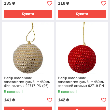
135
118
₴
₴
Купити
Купити
Набір новорічних
Набір новорічних
пластикових куль 3шт d80мм
пластикових куль 3шт d80мм
біло-золотий 92717-PN (96)
червоний оксамит 92719-PN
ПІОНЕR
(96) ПІОНЕR
В наявності
В наявності
141
142
₴
₴