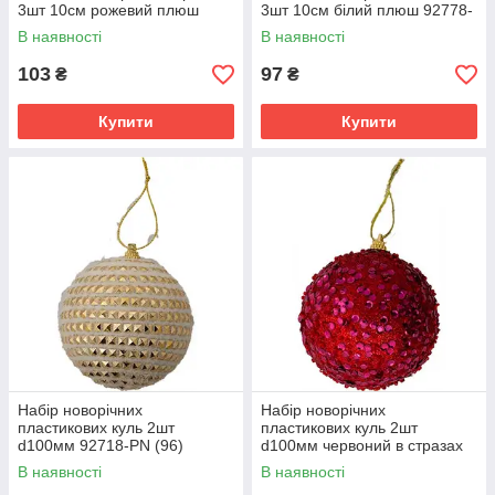
3шт 10см рожевий плюш
3шт 10см білий плюш 92778-
92771-PN (216) ПІОНЕР
PN (288) ПІОНЕР
В наявності
В наявності
103
97
₴
₴
Купити
Купити
Набір новорічних
Набір новорічних
пластикових куль 2шт
пластикових куль 2шт
d100мм 92718-PN (96)
d100мм червоний в стразах
ПІОНЕР
92758-PN (120) ПІОНЕР
В наявності
В наявності