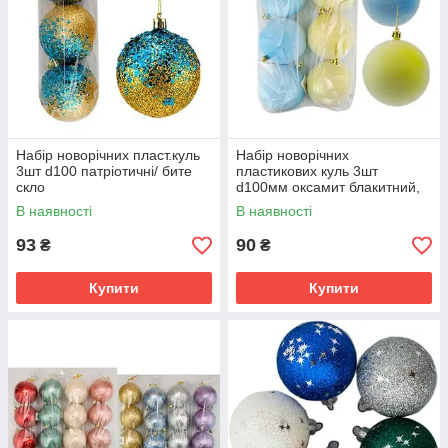
Набір новорічних пласт.куль
Набір новорічних
3шт d100 патріотичні/ бите
пластикових куль 3шт
скло
d100мм оксамит блакитний,
лимонний
В наявності
В наявності
93
90
₴
₴
Купити
Купити