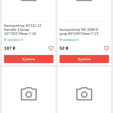
Калькулятор KC111-12
Karuida 12розр.
Калькулятор KK-328A 8
157*201*39мм 7-16
розр.60*100*15мм 7-13
В наявності
В наявності
187
52
₴
₴
Купити
Купити