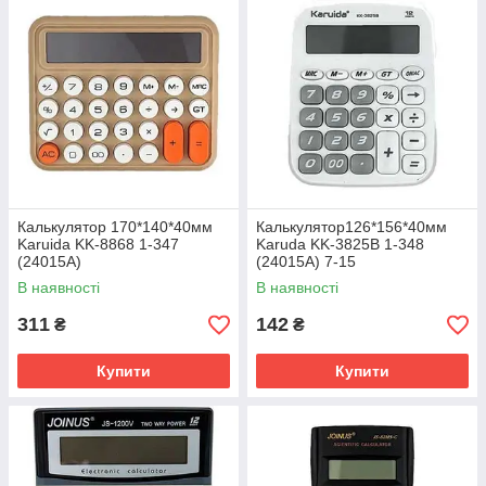
Калькулятор 170*140*40мм
Калькулятор126*156*40мм
Karuida KK-8868 1-347
Karuda KK-3825B 1-348
(24015А)
(24015А) 7-15
В наявності
В наявності
311
142
₴
₴
Купити
Купити