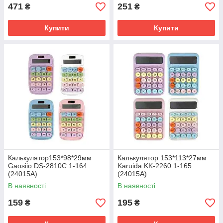
471
251
₴
₴
Купити
Купити
Калькулятор153*98*29мм
Калькулятор 153*113*27мм
Gaosiio DS-2810C 1-164
Karuida KK-2260 1-165
(24015А)
(24015А)
В наявності
В наявності
159
195
₴
₴