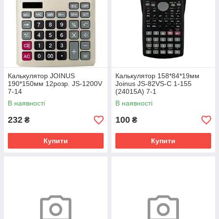
Калькулятор JOINUS
Калькулятор 158*84*19мм
190*150мм 12розр. JS-1200V
Joinus JS-82VS-C 1-155
7-14
(24015А) 7-1
В наявності
В наявності
232
100
₴
₴
Купити
Купити