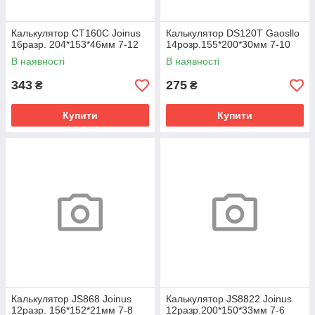
Калькулятор CT160C Joinus
Калькулятор DS120T Gaosllo
16разр. 204*153*46мм 7-12
14розр.155*200*30мм 7-10
В наявності
В наявності
343
275
₴
₴
Купити
Купити
Калькулятор JS868 Joinus
Калькулятор JS8822 Joinus
12разр. 156*152*21мм 7-8
12разр.200*150*33мм 7-6