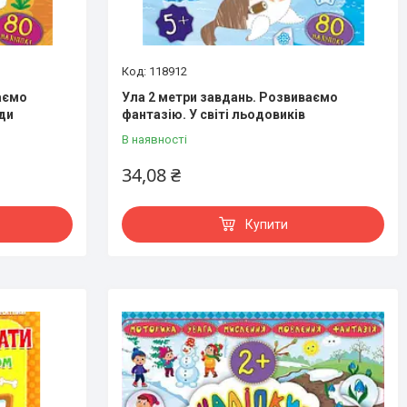
118912
аємо
Ула 2 метри завдань. Розвиваємо
ди
фантазію. У світі льодовиків
В наявності
34,08 ₴
Купити