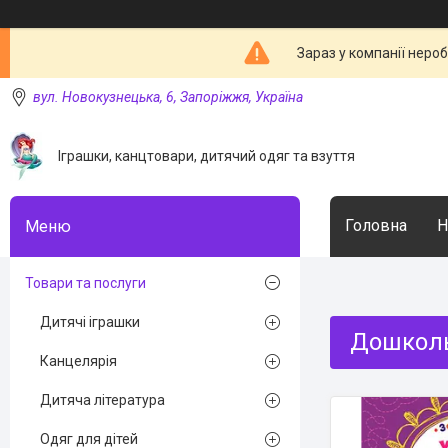
Зараз у компанії неро
вул. Новокузнецька, 6, Запоріжжя, Україна
Іграшки, канцтовари, дитячий одяг та взуття
Головна
Н
Товари та послуги
Дитячі іграшки
Дошколь
Канцелярія
Дитяча література
Одяг для дітей