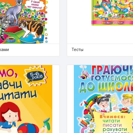
йками
Тесты