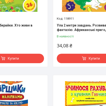
118911
бирайки. Хто живе в
Ула 2 метри завдань. Розвив
фантазію. Африканські приго
В наявності
34,08 ₴
Купити
Купити