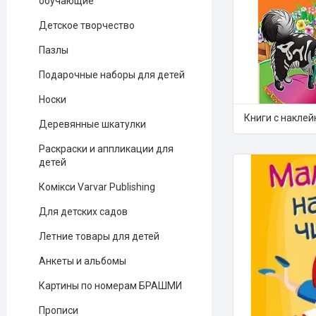
обучающие
Детское творчество
Пазлы
Подарочные наборы для детей
Носки
Книги с накле
Деревянные шкатулки
Раскраски и аппликации для
детей
Комікси Varvar Publishing
Для детских садов
Летние товары для детей
Анкеты и альбомы
Картины по номерам БРАШМИ
Прописи