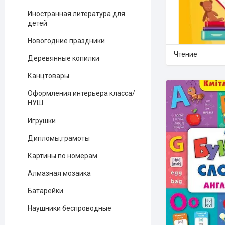
Иностранная литература для
детей
Новогодние праздники
Чтение
Деревянные копилки
Канцтовары
Оформления интерьера класса/
НУШ
Игрушки
Дипломы,грамоты
Картины по номерам
Алмазная мозаика
Батарейки
Наушники беспроводные