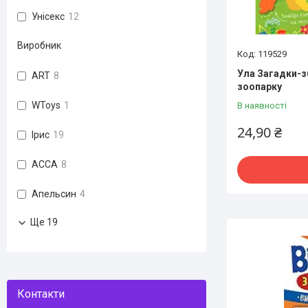
Унісекс
12
Виробник
119529
Ула Загадки-з
ART
8
зоопарку
WToys
1
В наявності
24,90 ₴
Ірис
19
АССА
8
Апельсин
4
Ще 19