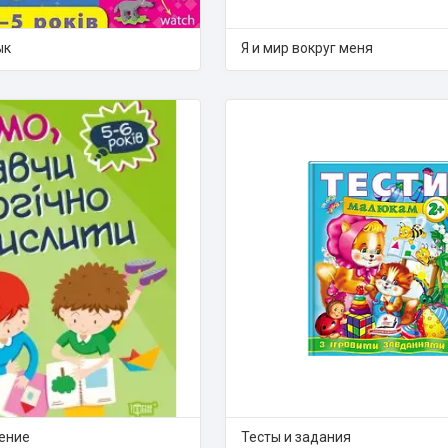
ык
Я и мир вокруг меня
ение
Тесты и задания