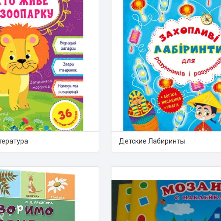
тература
Детские Лабиринты