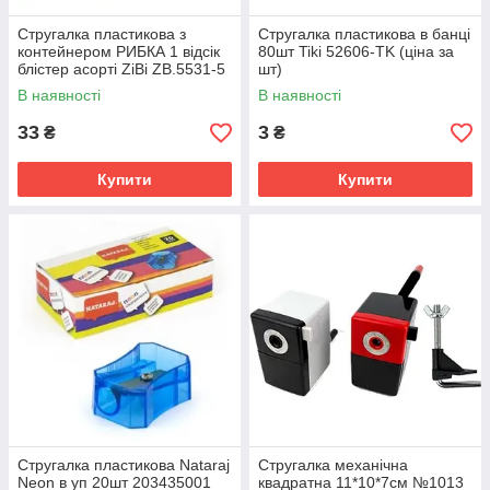
Стругалка пластикова з
Стругалка пластикова в банці
контейнером РИБКА 1 відсік
80шт Tiki 52606-TK (ціна за
блістер асорті ZiBi ZB.5531-5
шт)
В наявності
В наявності
33
3
₴
₴
Купити
Купити
Стругалка пластикова Nataraj
Стругалка механічна
Neon в уп 20шт 203435001
квадратна 11*10*7см №1013