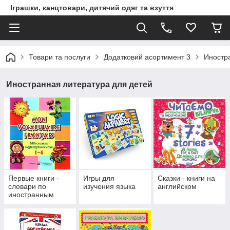
Іграшки, канцтовари, дитячий одяг та взуття
Товари та послуги
Додатковий асортимент 3
Иностр
Иностранная литература для детей
Первые книги -
Игры для
Сказки - книги на
словари по
изучения языка
английском
иностранным
языкам