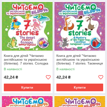
Книга для дітей "Читаємо
Книга для дітей "Читаємо
англійською та українською
англійською та українською
(білінгва). 7 stories. Солодка
(білінгва). 7 stories. Таємниця
винагорода" | Торсінг
паперової сумки" | Торсінг
В наявності
В наявності
42,24
42,24
₴
₴
Купити
Купити