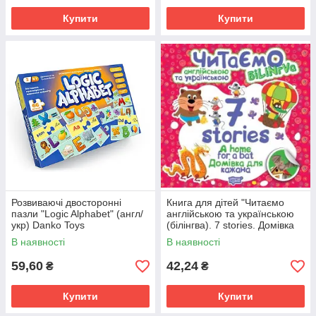
Купити
Купити
Розвиваючі двосторонні
Книга для дітей "Читаємо
пазли "Logic Alphabet" (англ/
англійською та українською
укр) Danko Toys
(білінгва). 7 stories. Домівка
для кажана" | Торсінг
В наявності
В наявності
59,60
42,24
₴
₴
Купити
Купити