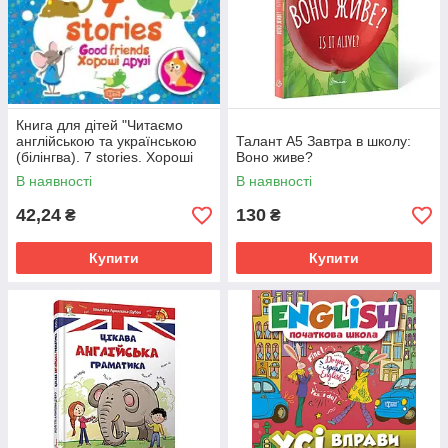
Книга для дітей "Читаємо
англійською та українською
Талант А5 Завтра в школу:
(білінгва). 7 stories. Хороші
Воно живе?
друзі" | Торсінг
В наявності
В наявності
42,24
130
₴
₴
Купити
Купити