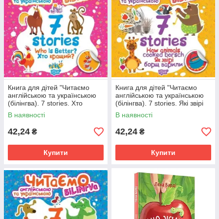
Книга для дітей "Читаємо
Книга для дітей "Читаємо
англійською та українською
англійською та українською
(білінгва). 7 stories. Хто
(білінгва). 7 stories. Які звірі
кращий?" | Торсінг
борщ варили" | Торсінг
В наявності
В наявності
42,24
42,24
₴
₴
Купити
Купити