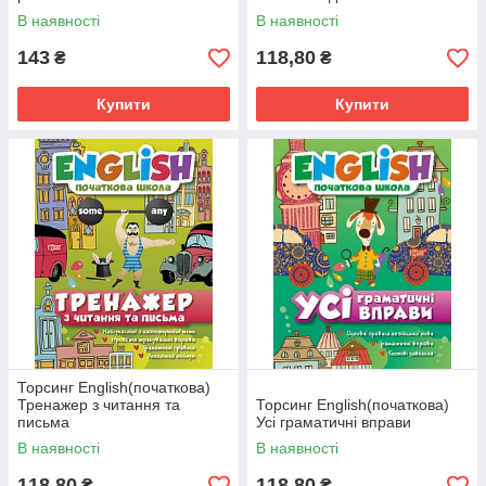
В наявності
В наявності
143
118,80
₴
₴
Купити
Купити
Торсинг English(початкова)
Тренажер з читання та
Торсинг English(початкова)
письма
Усі граматичні вправи
В наявності
В наявності
118,80
118,80
₴
₴