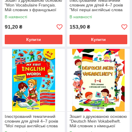
Зошит з друкованою основою
Ілюстрований тематичний
"Mon Vocabulaire Français.
словник для дітей 4–7 років
Мій словник з французької
"Мої перші англійські слова
мови" 1-4 класи
(частина 2)" | Підручники і
В наявності
В наявності
посібники
91,20
153,90
₴
₴
Купити
Купити
Ілюстрований тематичний
Зошит з друкованою основою
словник для дітей 4–7 років
"Deutsch Mein Vokabelheft.
"Мої перші англійські слова
Мій словник з німецької
(частина 1)" | Підручники і
мови" 1-4 класи