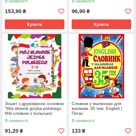
В наявності
В наявності
посібники
153,90
96,90
₴
₴
Купити
Купити
Зошит з друкованою основою
Словник у малюнках для
"Mój słownik języka polskiego.
малюків. 35 тем. English |
Мій словник з польської
Пегас
мови" (1-4 класи)
В наявності
В наявності
91,20
133
₴
₴