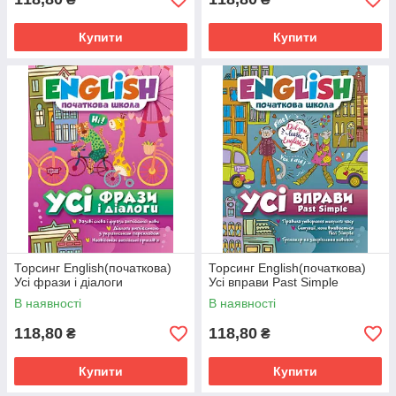
Купити
Купити
Торсинг English(початкова)
Торсинг English(початкова)
Усі фрази і діалоги
Усі вправи Past Simple
В наявності
В наявності
118,80
118,80
₴
₴
Купити
Купити