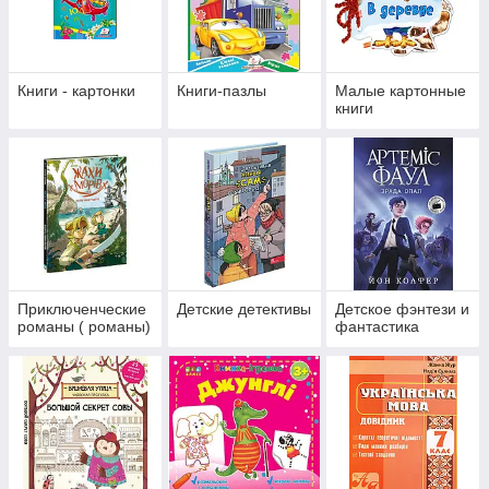
Книги - картонки
Книги-пазлы
Малые картонные
книги
Приключенческие
Детские детективы
Детское фэнтези и
романы ( романы)
фантастика