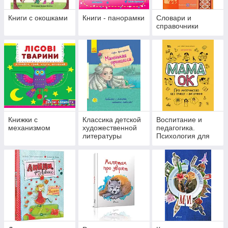
Книги с окошками
Книги - панорамки
Словари и
справочники
Книжки с
Классика детской
Воспитание и
механизмом
художественной
педагогика.
литературы
Психология для
родителей