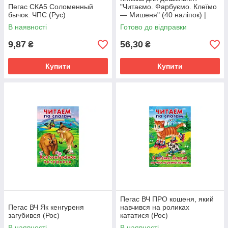
Пегас СКА5 Соломенный
"Читаємо. Фарбуємо. Клеїмо
бычок. ЧПС (Рус)
— Мишеня" (40 наліпок) |
Ула
В наявності
Готово до відправки
9,87
56,30
₴
₴
Купити
Купити
Пегас ВЧ ПРО кошеня, який
Пегас ВЧ Як кенгуреня
навчився на роликах
загубився (Рос)
кататися (Рос)
В наявності
В наявності