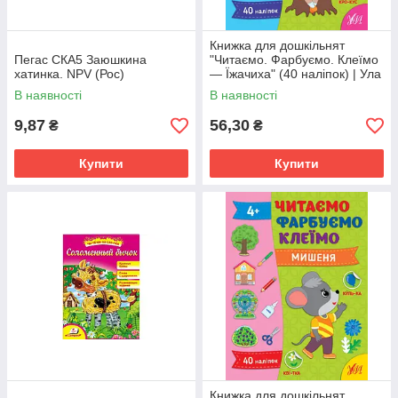
Книжка для дошкільнят
Пегас СКА5 Заюшкина
"Читаємо. Фарбуємо. Клеїмо
хатинка. NPV (Рос)
— Їжачиха" (40 наліпок) | Ула
В наявності
В наявності
9,87
56,30
₴
₴
Купити
Купити
Книжка для дошкільнят