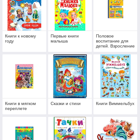
Книги к новому
Первые книги
Половое
году
малыша
воспитание для
детей. Взросление
Книги в мягком
Сказки и стихи
Книги Виммельбух
переплете