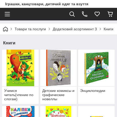
Іграшки, канцтовари, дитячий одяг та взуття
Товари та послуги
Додатковий асортимент 3
Книги
Книги
Учимся
Детские комиксы и
Энциклопедии
читать(чтение по
графические
слогам)
новеллы