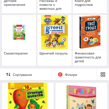
Детские
Рассказы и
Книги для
приключения
повести о
подростков
животных для
детей
Сказкотерапия
Щенячий патруль
Финансовая
грамотность для
детей
Сортування
0
Фільтри