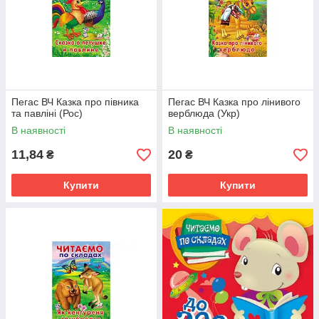
Пегас ВЧ Казка про півника
Пегас ВЧ Казка про лінивого
та павліні (Рос)
верблюда (Укр)
В наявності
В наявності
11,84
20
₴
₴
Купити
Купити