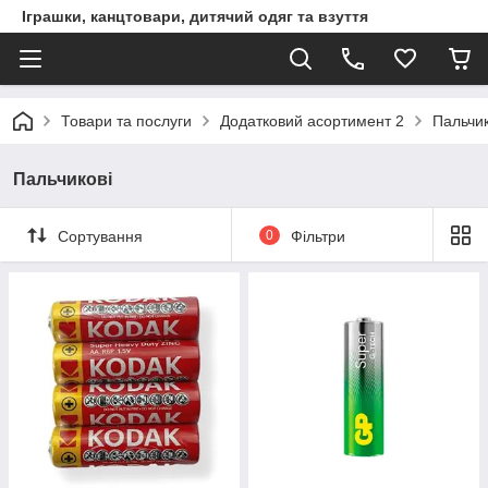
Іграшки, канцтовари, дитячий одяг та взуття
Товари та послуги
Додатковий асортимент 2
Пальчик
Пальчикові
Сортування
0
Фільтри