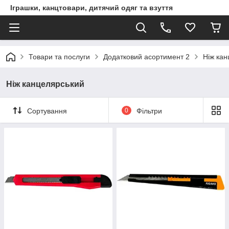
Іграшки, канцтовари, дитячий одяг та взуття
Товари та послуги
Додатковий асортимент 2
Ніж ка
Ніж канцелярський
Сортування
0
Фільтри