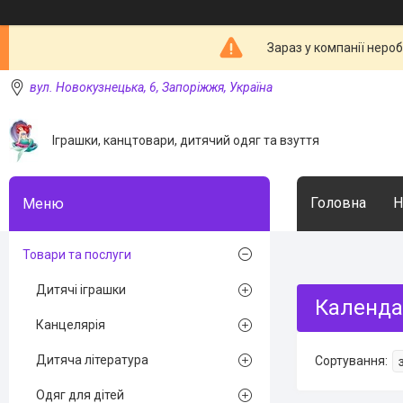
Зараз у компанії неро
вул. Новокузнецька, 6, Запоріжжя, Україна
Іграшки, канцтовари, дитячий одяг та взуття
Головна
Н
Товари та послуги
Дитячі іграшки
Календа
Канцелярія
Дитяча література
Одяг для дітей