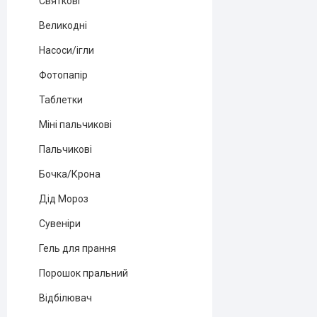
Святкові
Великодні
Насоси/ігли
Фотопапір
Таблетки
Міні пальчикові
Пальчикові
Бочка/Крона
Дід Мороз
Сувеніри
Гель для прання
Порошок пральний
Відбілювач