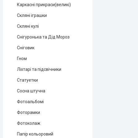
Каркасні прикраси(великі)
Скляні іграшки
Скляні кулі
Снігуронька та Дід Мороз
Сніговик
Гном
Ліхтарі та підсвічники
Статуетки
Сосна штучна
Фотоальбомі
Фоторамки
Фотоколаж
Папір кольоровий