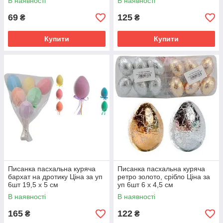
В наявності
В наявності
69
125
₴
₴
Купити
Купити
Писанка пасхальна куряча
Писанка пасхальна куряча
бархат на дротику Ціна за уп
ретро золото, срібло Ціна за
6шт 19,5 х 5 см
уп 6шт 6 х 4,5 см
В наявності
В наявності
165
122
₴
₴