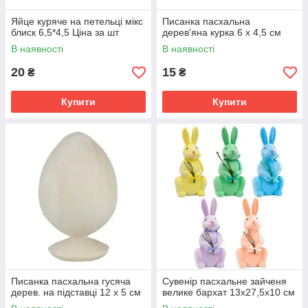
Яйце куряче на петельці мікс
Писанка пасхальна
блиск 6,5*4,5 Ціна за шт
дерев'яна курка 6 х 4,5 см
В наявності
В наявності
20
15
₴
₴
Купити
Купити
Писанка пасхальна гусяча
Сувенір пасхальне зайченя
дерев. на підставці 12 х 5 см
велике бархат 13х27,5х10 см