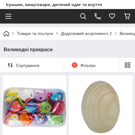
Іграшки, канцтовари, дитячий одяг та взуття
Товари та послуги
Додатковий асортимент 2
Великод
Великодні прикраси
Сортування
0
Фільтри