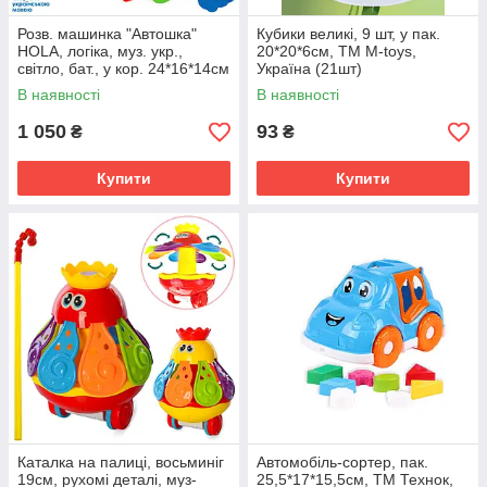
Розв. машинка "Автошка"
Кубики великі, 9 шт, у пак.
HOLA, логіка, муз. укр.,
20*20*6см, ТМ M-toys,
світло, бат., у кор. 24*16*14см
Україна (21шт)
(18шт)
В наявності
В наявності
1 050
93
₴
₴
Купити
Купити
Каталка на палиці, восьминіг
Автомобіль-сортер, пак.
19см, рухомі деталі, муз-
25,5*17*15,5см, ТМ Технок,