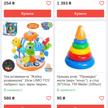
254
1 393
₴
₴
Купити
Купити
Гра розвиваюча "Жабка
Іграшка розв. "Пірамідка"
розважалка" 16см LIMO TOY,
мала (верх "конус"), в сітці
лабіринт, муз, звуки тварин,
20*14см, ТМ Wader (100шт)
світло, бат., в кор. 20*20*17см
В наявності
В наявності
(24шт)
580
95
₴
₴