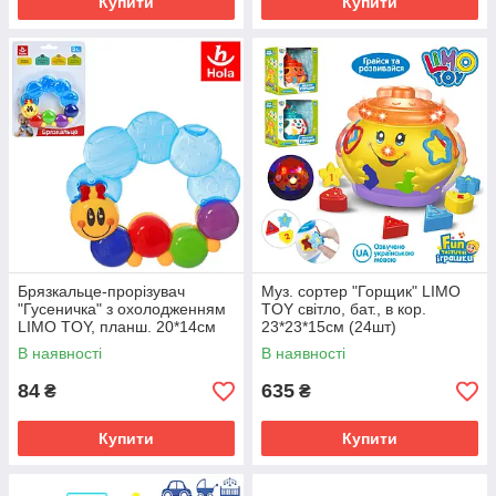
Купити
Купити
Брязкальце-прорізувач
Муз. сортер "Горщик" LIMO
"Гусеничка" з охолодженням
TOY світло, бат., в кор.
LIMO TOY, планш. 20*14см
23*23*15см (24шт)
(96шт/4)
В наявності
В наявності
84
635
₴
₴
Купити
Купити