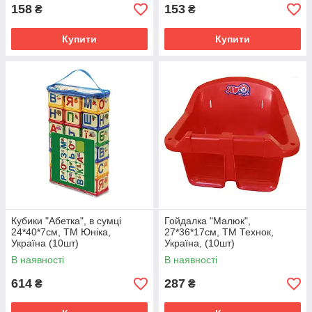
158
153
₴
₴
Купити
Купити
Кубики "Абетка", в сумці
Гойдалка "Малюк",
24*40*7см, ТМ Юніка,
27*36*17см, ТМ Технок,
Україна (10шт)
Україна, (10шт)
В наявності
В наявності
614
287
₴
₴