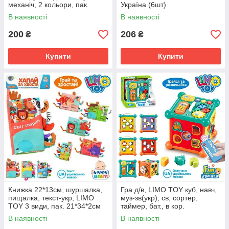
механіч, 2 кольори, пак.
Україна (6шт)
19*14*14см (72шт)
В наявності
В наявності
200
206
₴
₴
Купити
Купити
Книжка 22*13см, шуршалка,
Гра д/в, LIMO TOY куб, навч,
пищалка, текст-укр, LIMO
муз-зв(укр), св, сортер,
TOY 3 види, пак. 21*34*2см
таймер, бат., в кор.
25,5*22,5*23,5см (6шт)
В наявності
В наявності