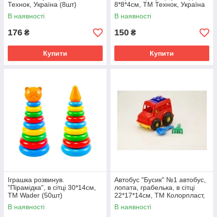
Технок, Україна (8шт)
8*8*4см, ТМ Технок, Україна
(34шт)
В наявності
В наявності
176
150
₴
₴
Купити
Купити
Іграшка розвинув.
Автобус "Бусик" №1 автобус,
"Пірамідка", в сітці 30*14см,
лопата, грабелька, в сітці
ТМ Wader (50шт)
22*17*14см, ТМ Колорпласт,
Україна (21шт)
В наявності
В наявності