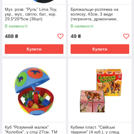
Муз. розв. "Руль" Lima Toy,
Брязкальце-розтяжка на
укр., муз., світло, бат., кор.
коляску, 43см, 3 види
29,5*26*5см (36шт)
(тигренята, дракончики,
собачки), пак. 50*10см
В наявності
В наявності
(480шт)
488
49
₴
₴
Купити
Купити
Куб "Розумний малюк"
Кубики пласт. "Свійські
"Колобок", у сітці 27см, ТМ
тварини" (4 куб.), у слюд.