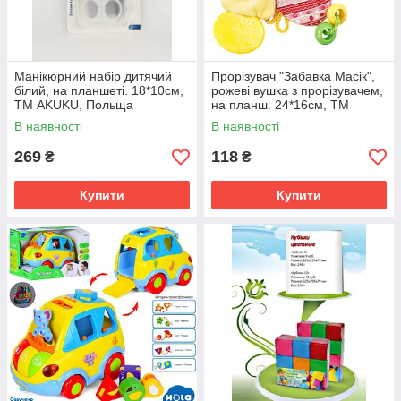
Манікюрний набір дитячий
Прорізувач "Забавка Масік",
білий, на планшеті. 18*10см,
рожеві вушка з прорізувачем,
ТМ AKUKU, Польща
на планш. 24*16см, ТМ
Масік, Україна
В наявності
В наявності
269
118
₴
₴
Купити
Купити