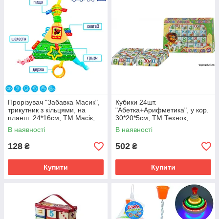
Прорізувач "Забавка Масик",
Кубики 24шт.
трикутник з кільцями, на
"Абетка+Арифметика", у кор.
планш. 24*16см, ТМ Масік,
30*20*5см, ТМ Технок,
Україна
Вкраїна (20шт)
В наявності
В наявності
128
502
₴
₴
Купити
Купити