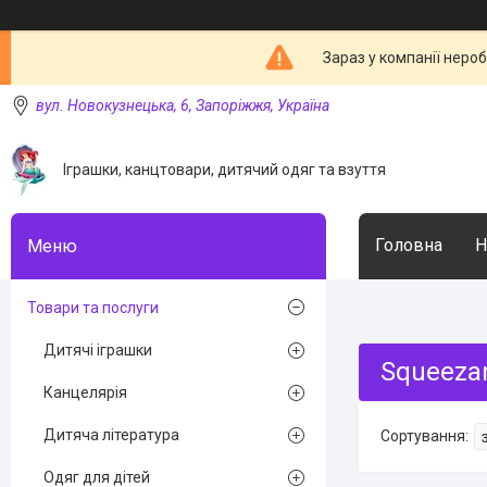
Зараз у компанії неро
вул. Новокузнецька, 6, Запоріжжя, Україна
Іграшки, канцтовари, дитячий одяг та взуття
Головна
Н
Товари та послуги
Дитячі іграшки
Squeeza
Канцелярія
Дитяча література
Одяг для дітей