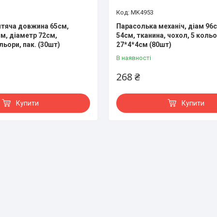
MK4953
тяча довжина 65см,
Парасолька механіч, діам 96с
см, діаметр 72см,
54см, тканина, чохол, 5 кольор
льори, пак. (30шт)
27*4*4см (80шт)
В наявності
268 ₴
Купити
Купити