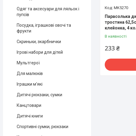
MK5270
Одяг та аксесуари для ляльок і
пупсів
Парасолька ди
тростина 62,5
Посудка, іграшкові овочі та
клейонка, 4 ко
фрукти
В наявності
Скриньки, зкарбнички
233 ₴
Ігрові набори для дітей
Мультгерої
Для малюків
Іграшки м'які
Дитячі рюкзаки, сумки
Канцтовари
Дитячі книги
Спортивні сумки, рюкзаки