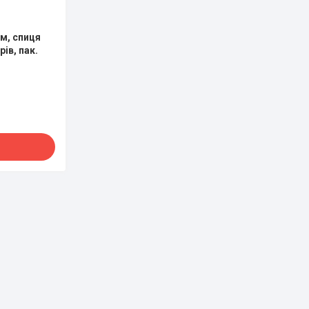
м, спиця
ів, пак.