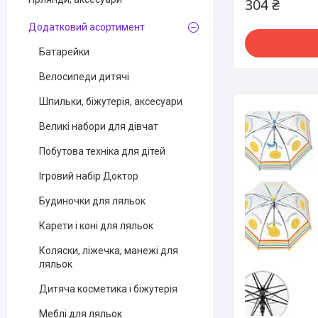
304 ₴
Додатковий асортимент
Батарейки
Велосипеди дитячі
Шпильки, біжутерія, аксесуари
Великі набори для дівчат
Побутова техніка для дітей
Ігровий набір Доктор
Будиночки для ляльок
Карети і коні для ляльок
Коляски, ліжечка, манежі для
ляльок
Дитяча косметика і біжутерія
Меблі для ляльок