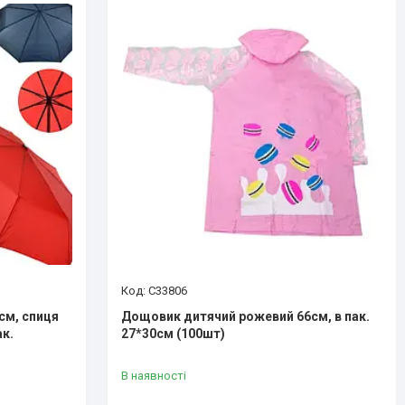
C33806
см, спиця
Дощовик дитячий рожевий 66см, в пак.
ак.
27*30см (100шт)
В наявності