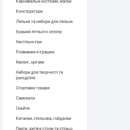
Карнавальні костюми, маски
Конструктори
Ляльки та набори для ляльок
Іграшки літнього сезону
Настільні ігри
Розвиваючі іграшки
Квілінг, орігамі
Набори для творчості та
рукоділля
Спортивні товари
Самокати
Скейти
Каталки, стельова, гойдалки
Парти, дитячі столи та стільці