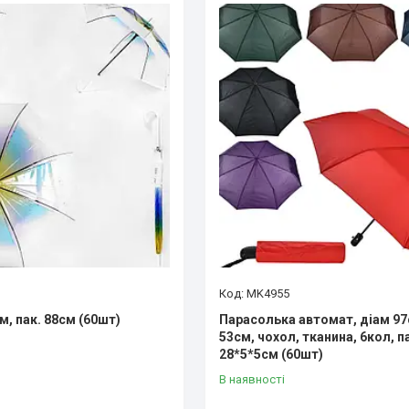
MK4955
, пак. 88см (60шт)
Парасолька автомат, діам 97
53см, чохол, тканина, 6кол, п
28*5*5см (60шт)
В наявності