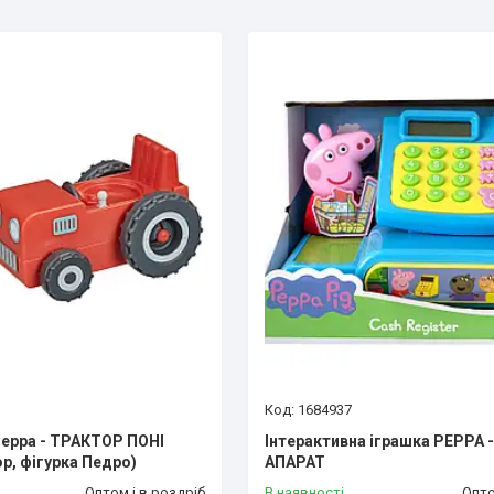
1684937
 Peppa - ТРАКТОР ПОНІ
Інтерактивна іграшка PEPPA
р, фігурка Педро)
АПАРАТ
Оптом і в роздріб
В наявності
Опто