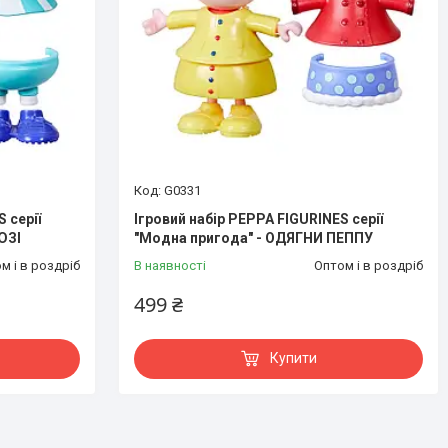
G0331
 серії
Ігровий набір PEPPA FIGURINES серії
ЮЗІ
"Модна пригода" - ОДЯГНИ ПЕППУ
м і в роздріб
В наявності
Оптом і в роздріб
499 ₴
Купити