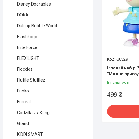
Disney Doorables
DOKA
Dulcop Bubble World
Elastikorps
Elite Force
FLEXILIGHT
G0329
Ігровий набір 
Flockies
"Модна приго
Fluffie Stuffiez
В наявності
Funko
499 ₴
Furreal
Godzilla vs. Kong
Grand
KIDDI SMART