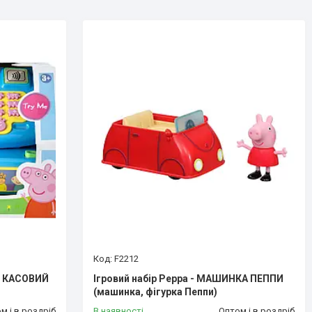
F2212
 - КАСОВИЙ
Ігровий набір Peppa - МАШИНКА ПЕППИ
(машинка, фiгурка Пеппи)
м і в роздріб
В наявності
Оптом і в роздріб