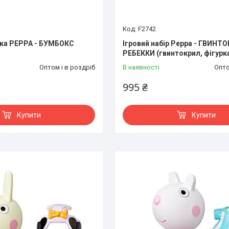
F2742
шка PEPPA - БУМБОКС
Ігровий набір Peppa - ГВИНТ
РЕБЕККИ (гвинтокрил, фігурк
Оптом і в роздріб
В наявності
Опто
995 ₴
Купити
Купити