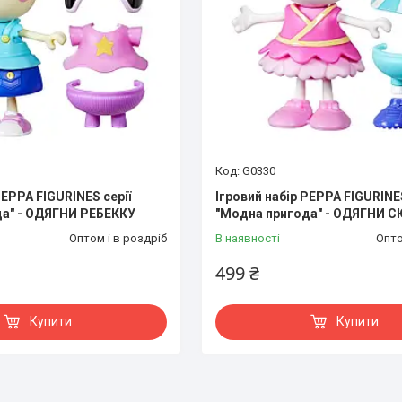
G0330
PEPPA FIGURINES серії
Ігровий набір PEPPA FIGURINES
да" - ОДЯГНИ РЕБЕККУ
"Модна пригода" - ОДЯГНИ С
Оптом і в роздріб
В наявності
Опто
499 ₴
Купити
Купити