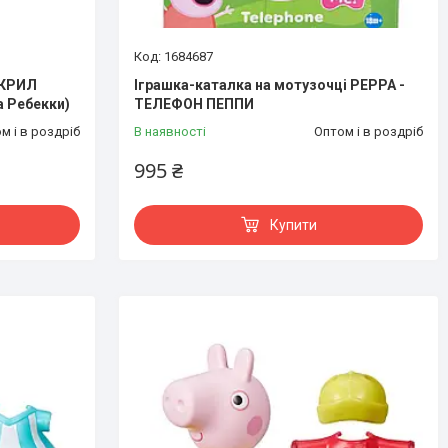
1684687
ОКРИЛ
Іграшка-каталка на мотузочці PEPPA -
а Ребекки)
ТЕЛЕФОН ПЕППИ
м і в роздріб
В наявності
Оптом і в роздріб
995 ₴
Купити