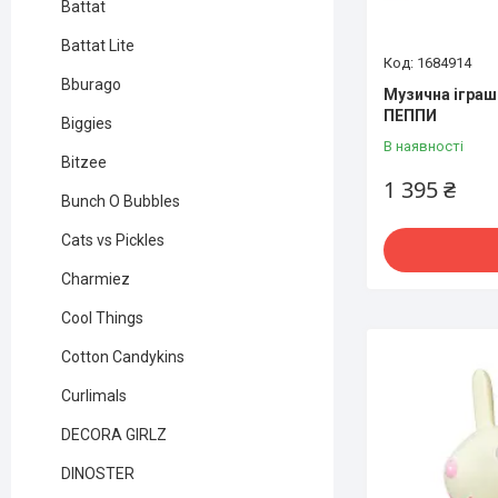
Battat
Battat Lite
1684914
Bburago
Музична ігра
ПЕППИ
Biggies
В наявності
Bitzee
1 395 ₴
Bunch O Bubbles
Cats vs Pickles
Charmiez
Cool Things
Cotton Candykins
Curlimals
DECORA GIRLZ
DINOSTER