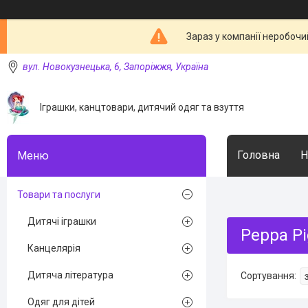
Зараз у компанії неробочи
вул. Новокузнецька, 6, Запоріжжя, Україна
Іграшки, канцтовари, дитячий одяг та взуття
Головна
Н
Товари та послуги
Дитячі іграшки
Peppa Pi
Канцелярія
Дитяча література
Одяг для дітей