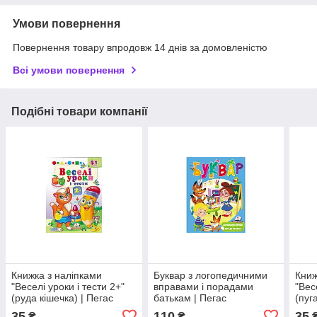
Умови повернення
Повернення товару впродовж 14 днів за домовленістю
Всі умови повернення
Подібні товари компанії
Книжка з наліпками
Буквар з логопедичними
Книж
"Веселі уроки і тести 2+"
вправами і порадами
"Вес
(руда кішечка) | Пегас
батькам | Пегас
(пуг
35
110
35
₴
₴