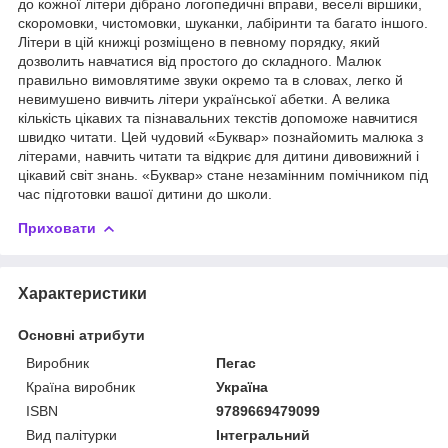
до кожної літери дібрано логопедичні вправи, веселі віршики,
скоромовки, чистомовки, шуканки, лабіринти та багато іншого.
Лiтeри в цій книжці розміщено в певному порядку, який
дозволить навчатися від простого до складного. Малюк
правильно вимовлятиме звуки окремо та в словах, легко й
невимушено вивчить літери української абетки. А велика
кількість цікавих та пізнавальних текстів допоможе навчитися
швидко читати. Цей чудовий «Буквар» познайомить малюка з
літерами, навчить читати та відкриє для дитини дивовижний i
цікавий світ знань. «Буквар» стане незамінним помічником під
час підготовки вашої дитини до школи.
Приховати
Характеристики
Основні атрибути
Виробник
Пегас
Країна виробник
Україна
ISBN
9789669479099
Вид палітурки
Інтегральний