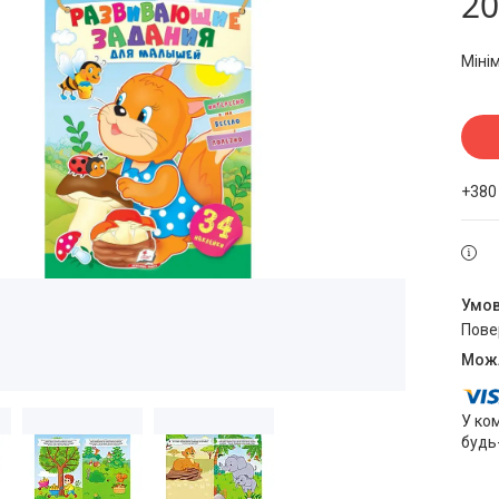
20
Міні
+380
пов
У ко
будь