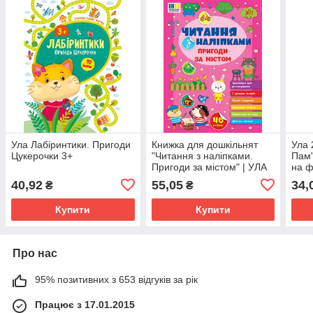
Ула Лабіринтики. Пригоди
Книжка для дошкільнят
Ула 
Цукерочки 3+
"Читання з наліпками.
Пам'
Пригоди за містом" | УЛА
на ф
40,92
55,05
34,
₴
₴
Купити
Купити
Про нас
95% позитивних з 653 відгуків за рік
Працює з 17.01.2015