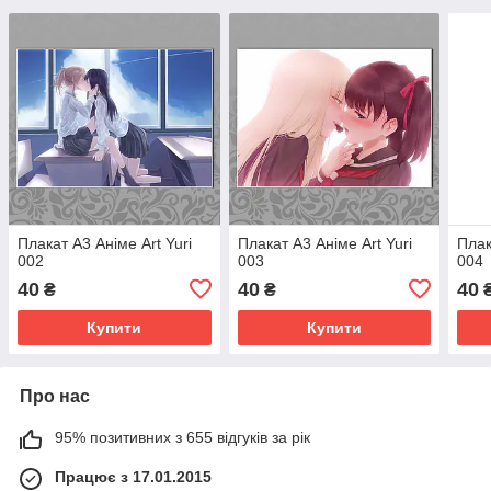
Плакат А3 Аніме Art Yuri
Плакат А3 Аніме Art Yuri
Плак
002
003
004
40
40
40
₴
₴
Купити
Купити
Про нас
95% позитивних з 655 відгуків за рік
Працює з 17.01.2015