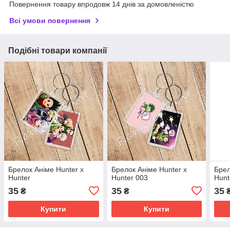
Повернення товару впродовж 14 днів за домовленістю
Всі умови повернення
Подібні товари компанії
Брелок Аніме Hunter x
Брелок Аніме Hunter x
Брел
Hunter
Hunter 003
Hunt
35
35
35
₴
₴
Купити
Купити