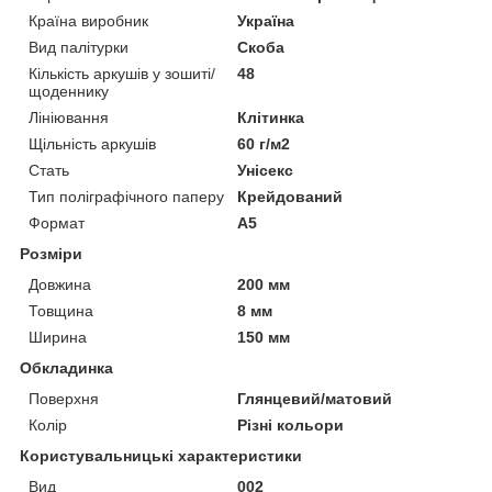
Країна виробник
Україна
Вид палітурки
Скоба
Кількість аркушів у зошиті/
48
щоденнику
Лініювання
Клітинка
Щільність аркушів
60 г/м2
Стать
Унісекс
Тип поліграфічного паперу
Крейдований
Формат
A5
Розміри
Довжина
200 мм
Товщина
8 мм
Ширина
150 мм
Обкладинка
Поверхня
Глянцевий/матовий
Колір
Різні кольори
Користувальницькі характеристики
Вид
002