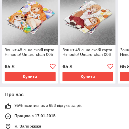
Зошит 48 л. на скобі карта
Зошит 48 л. на скобі карта
Зоши
Himouto! Umaru-chan 005
Himouto! Umaru-chan 006
Himo
65
65
65
₴
₴
Купити
Купити
Про нас
95% позитивних з 653 відгуків за рік
Працює з 17.01.2015
м. Запоріжжя