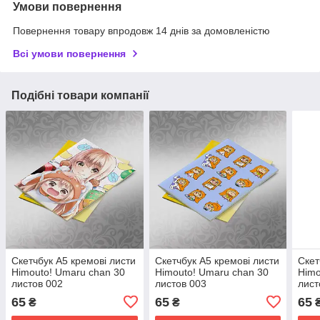
Умови повернення
Повернення товару впродовж 14 днів за домовленістю
Всі умови повернення
Подібні товари компанії
Скетчбук А5 кремові листи
Скетчбук А5 кремові листи
Скет
Himouto! Umaru chan 30
Himouto! Umaru chan 30
Himo
листов 002
листов 003
лист
65
65
65
₴
₴