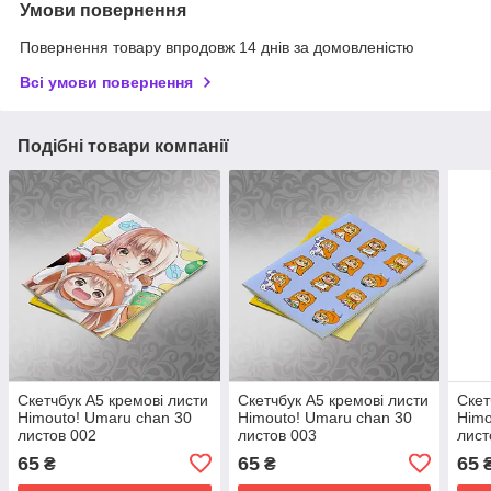
Умови повернення
Повернення товару впродовж 14 днів за домовленістю
Всі умови повернення
Подібні товари компанії
Скетчбук А5 кремові листи
Скетчбук А5 кремові листи
Скет
Himouto! Umaru chan 30
Himouto! Umaru chan 30
Himo
листов 002
листов 003
лист
65
65
65
₴
₴