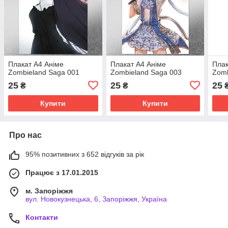
Плакат А4 Аніме
Плакат А4 Аніме
Плак
Zombieland Saga 001
Zombieland Saga 003
Zomb
25
25
25
₴
₴
Купити
Купити
Про нас
95% позитивних з 652 відгуків за рік
Працює з 17.01.2015
м. Запоріжжя
вул. Новокузнецька, 6, Запоріжжя, Україна
Контакти