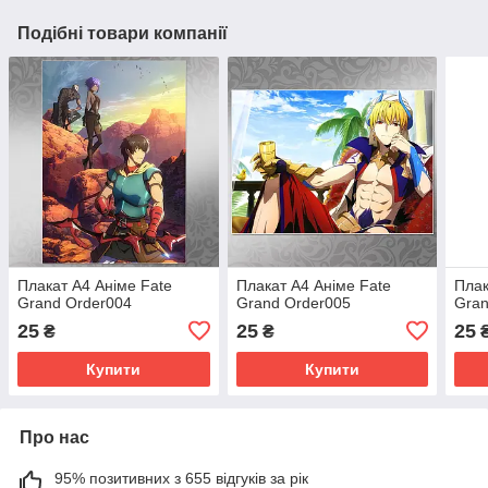
Подібні товари компанії
Плакат А4 Аніме Fate
Плакат А4 Аніме Fate
Плак
Grand Order004
Grand Order005
Gran
25
25
25
₴
₴
Купити
Купити
Про нас
95% позитивних з 655 відгуків за рік