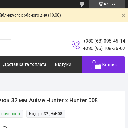
Кошик
айближчого робочого дня (10.08).
+380 (68) 095-45-14
+380 (96) 108-36-07
Доставка та топлата
Відгуки
Кошик
чок 32 мм Аніме Hunter x Hunter 008
В наявності
Код:
pin32_HxH08