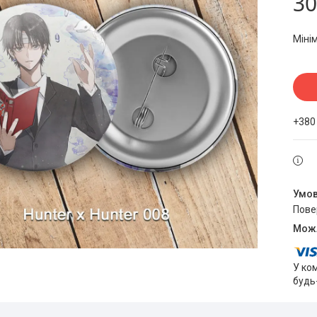
30
Міні
+380
пов
У ко
будь