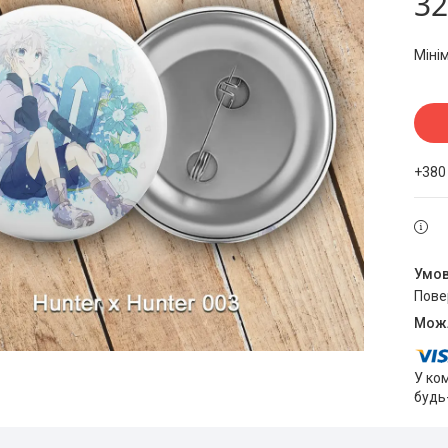
32
Міні
+380
пов
У ко
будь