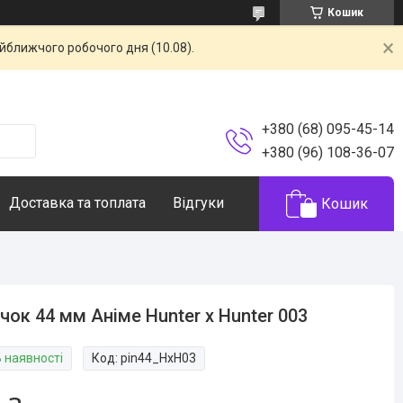
Кошик
айближчого робочого дня (10.08).
+380 (68) 095-45-14
+380 (96) 108-36-07
Доставка та топлата
Відгуки
Кошик
чок 44 мм Аніме Hunter x Hunter 003
В наявності
Код:
pin44_HxH03