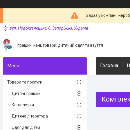
Зараз у компанії неро
вул. Новокузнецька, 6, Запоріжжя, Україна
Іграшки, канцтовари, дитячий одяг та взуття
Головна
Н
Товари та послуги
Дитячі іграшки
Комплек
Канцелярія
Дитяча література
Одяг для дітей