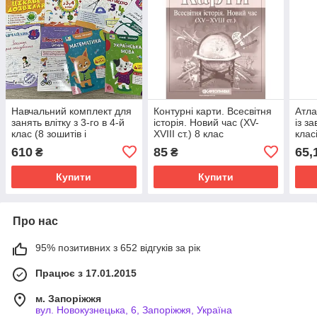
Навчальний комплект для
Контурні карти. Всесвітня
Атла
занять влітку з 3-го в 4-й
історія. Новий час (XV-
із з
клас (8 зошитів і
XVIII ст.) 8 клас
клас
тренажерів)
610
85
65,
₴
₴
Купити
Купити
Про нас
95% позитивних з 652 відгуків за рік
Працює з 17.01.2015
м. Запоріжжя
вул. Новокузнецька, 6, Запоріжжя, Україна