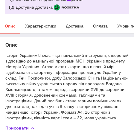
Доступна доставка
Опис
Характеристики
Доставка
Оплата
Умови п
Опис
Історія України» 8 клас – це навчальний інструмент, створений
відповідно до навчальної програми МОН України з предмету
«Історія України». Атлас містить карти, що в повній мірі
відображають історичну інформацію про минуле України у
складі Речі Посполитої, добу Запорозької Січі та Національно-
визвольну війну українського народу під проводом Богдана
Хмельницького, а також період з середини XVII до середини
XVIII сторіччя, доповнений схемами, таблицями та
ілюстраціями. Даний посібник стане гарним помічником як
для вчителя, так і для учнів 8 класу в історичному пізнанні
найдавнішої історії України. Формат А4, 16 сторінок з
ілюстраціями, кількість карт і схем – 32, мова українська.
Приховати