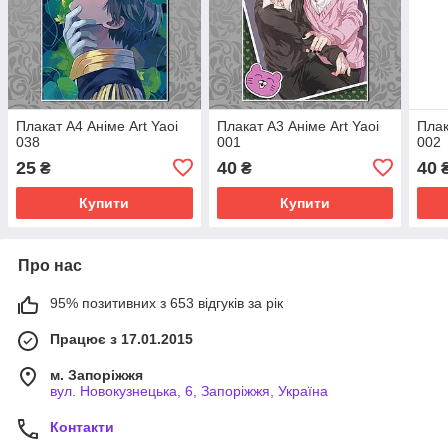
Плакат А4 Аніме Art Yaoi
Плакат А3 Аніме Art Yaoi
Плак
038
001
002
25
40
40
₴
₴
Купити
Купити
Про нас
95% позитивних з 653 відгуків за рік
Працює з 17.01.2015
м. Запоріжжя
вул. Новокузнецька, 6, Запоріжжя, Україна
Контакти