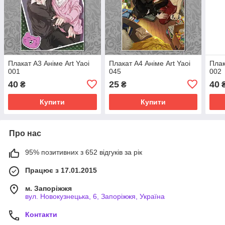
Плакат А3 Аніме Art Yaoi
Плакат А4 Аніме Art Yaoi
Плак
001
045
002
40
25
40
₴
₴
Купити
Купити
Про нас
95% позитивних з 652 відгуків за рік
Працює з 17.01.2015
м. Запоріжжя
вул. Новокузнецька, 6, Запоріжжя, Україна
Контакти